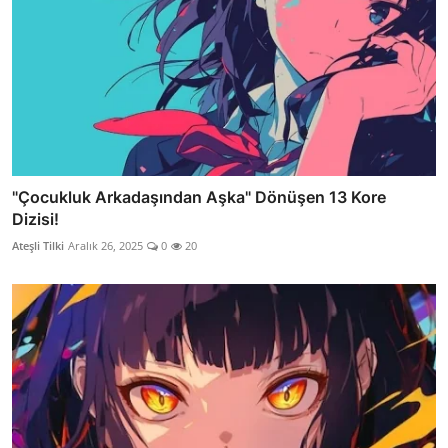
"Çocukluk Arkadaşından Aşka" Dönüşen 13 Kore
Dizisi!
Ateşli Tilki
Aralık 26, 2025
0
20