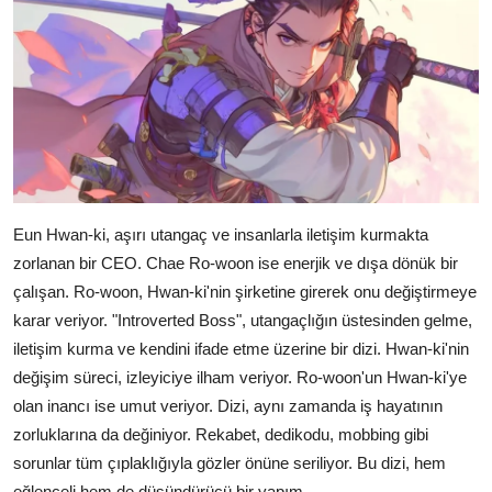
Eun Hwan-ki, aşırı utangaç ve insanlarla iletişim kurmakta
zorlanan bir CEO. Chae Ro-woon ise enerjik ve dışa dönük bir
çalışan. Ro-woon, Hwan-ki'nin şirketine girerek onu değiştirmeye
karar veriyor. "Introverted Boss", utangaçlığın üstesinden gelme,
iletişim kurma ve kendini ifade etme üzerine bir dizi. Hwan-ki'nin
değişim süreci, izleyiciye ilham veriyor. Ro-woon'un Hwan-ki'ye
olan inancı ise umut veriyor. Dizi, aynı zamanda iş hayatının
zorluklarına da değiniyor. Rekabet, dedikodu, mobbing gibi
sorunlar tüm çıplaklığıyla gözler önüne seriliyor. Bu dizi, hem
eğlenceli hem de düşündürücü bir yapım.