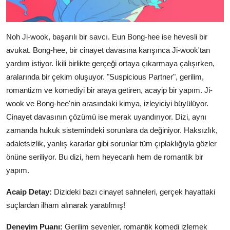
Noh Ji-wook, başarılı bir savcı. Eun Bong-hee ise hevesli bir
avukat. Bong-hee, bir cinayet davasına karışınca Ji-wook'tan
yardım istiyor. İkili birlikte gerçeği ortaya çıkarmaya çalışırken,
aralarında bir çekim oluşuyor. "Suspicious Partner", gerilim,
romantizm ve komediyi bir araya getiren, acayip bir yapım. Ji-
wook ve Bong-hee'nin arasındaki kimya, izleyiciyi büyülüyor.
Cinayet davasının çözümü ise merak uyandırıyor. Dizi, aynı
zamanda hukuk sistemindeki sorunlara da değiniyor. Haksızlık,
adaletsizlik, yanlış kararlar gibi sorunlar tüm çıplaklığıyla gözler
önüne seriliyor. Bu dizi, hem heyecanlı hem de romantik bir
yapım.
Acaip Detay:
Dizideki bazı cinayet sahneleri, gerçek hayattaki
suçlardan ilham alınarak yaratılmış!
Deneyim Puanı:
Gerilim sevenler, romantik komedi izlemek