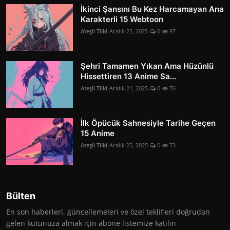
İkinci Şansını Bu Kez Harcamayan Ana
Karakterli 15 Webtoon
Ateşli Tilki
Aralık 25, 2025
0
97
Şehri Tamamen Yıkan Ama Hüzünlü
Hissettiren 13 Anime Sa...
Ateşli Tilki
Aralık 21, 2025
0
76
İlk Öpücük Sahnesiyle Tarihe Geçen
15 Anime
Ateşli Tilki
Aralık 25, 2025
0
73
Bülten
En son haberleri, güncellemeleri ve özel teklifleri doğrudan
gelen kutunuza almak için abone listemize katılın