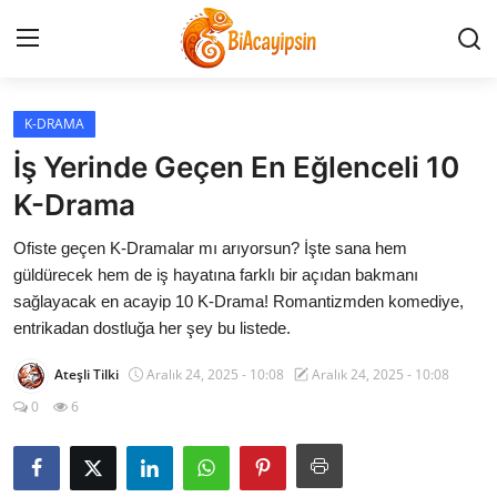
K-DRAMA
Anasayfa
İş Yerinde Geçen En Eğlenceli 10
İletişim
K-Drama
Ofiste geçen K-Dramalar mı arıyorsun? İşte sana hem
Genel
güldürecek hem de iş hayatına farklı bir açıdan bakmanı
sağlayacak en acayip 10 K-Drama! Romantizmden komediye,
Anime Önerileri
entrikadan dostluğa her şey bu listede.
Kore Dünyası
Ateşli Tilki
Aralık 24, 2025 - 10:08
Aralık 24, 2025 - 10:08
0
6
Anime Karakterleri
Anime