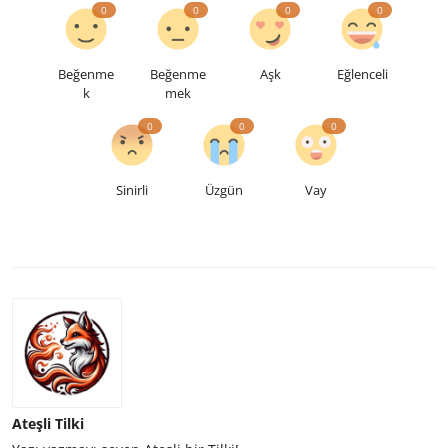
0
0
0
0
Beğenme
Beğenme
Aşk
Eğlenceli
k
mek
0
0
0
Sinirli
Üzgün
Vay
Ateşli Tilki