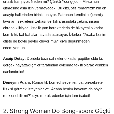
ortalık karışıyor. Neden mi? Çünkü Young-joon, Mi-so'nun
gitmesine asla izin vermeyecek! Bu dizi, ofis romantizminin en
acayip hallerinden birini sunuyor. Patronun kendini beğenmiş
tavırları, sekreterin zekası ve ikili arasındaki çekim, insanı
ekrana kilitliyor. Üstelik yan karakterlerin de hikayesi o kadar
komik ki, kahkahalar havada uçuşuyor. İzlerken "Acaba benim
ofiste de böyle şeyler oluyor mu?" diye düşünmeden
edemiyorsun.
Acaip Detay:
Dizideki bazı sahneler o kadar popüler oldu ki,
gerçek hayattaki çiftler tarafından evlenme teklifi olarak yeniden
canlandırıldı!
Deneyim Puanı:
Romantik komedi sevenler, patron-sekreter
ilişkisi görmek isteyenler ve "Acaba benim hayatım da böyle
renklenebilir mi?" diye merak edenler için tam isabet!
2. Strong Woman Do Bong-soon: Güçlü