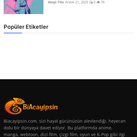
Ateşli Tilki
Aralık 21, 2025
0
76
Popüler Etiketler
Biacayipsin.com, sizi hayal gücünüzün alevlendiği, heyecan
dolu bir dünyaya davet ediyor. Bu platformda anime,
manga, webtoon, dizi-film, çizgi film, oyun ve K-Pop gibi ilgi