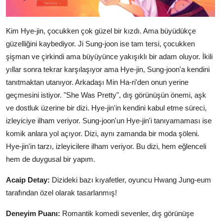
Kim Hye-jin, çocukken çok güzel bir kızdı. Ama büyüdükçe
güzelliğini kaybediyor. Ji Sung-joon ise tam tersi, çocukken
şişman ve çirkindi ama büyüyünce yakışıklı bir adam oluyor. İkili
yıllar sonra tekrar karşılaşıyor ama Hye-jin, Sung-joon'a kendini
tanıtmaktan utanıyor. Arkadaşı Min Ha-ri'den onun yerine
geçmesini istiyor. "She Was Pretty", dış görünüşün önemi, aşk
ve dostluk üzerine bir dizi. Hye-jin'in kendini kabul etme süreci,
izleyiciye ilham veriyor. Sung-joon'un Hye-jin'i tanıyamaması ise
komik anlara yol açıyor. Dizi, aynı zamanda bir moda şöleni.
Hye-jin'in tarzı, izleyicilere ilham veriyor. Bu dizi, hem eğlenceli
hem de duygusal bir yapım.
Acaip Detay:
Dizideki bazı kıyafetler, oyuncu Hwang Jung-eum
tarafından özel olarak tasarlanmış!
Deneyim Puanı:
Romantik komedi sevenler, dış görünüşe