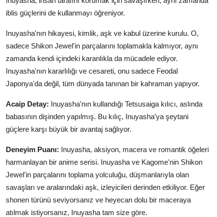
Inuyasha, insan tarafını korumak için savaşırken, aynı zamanda
iblis güçlerini de kullanmayı öğreniyor.
Inuyasha'nın hikayesi, kimlik, aşk ve kabul üzerine kurulu. O,
sadece Shikon Jewel'in parçalarını toplamakla kalmıyor, aynı
zamanda kendi içindeki karanlıkla da mücadele ediyor.
Inuyasha'nın kararlılığı ve cesareti, onu sadece Feodal
Japonya'da değil, tüm dünyada tanınan bir kahraman yapıyor.
Acaip Detay:
Inuyasha'nın kullandığı Tetsusaiga kılıcı, aslında
babasının dişinden yapılmış. Bu kılıç, Inuyasha'ya şeytani
güçlere karşı büyük bir avantaj sağlıyor.
Deneyim Puanı:
Inuyasha, aksiyon, macera ve romantik öğeleri
harmanlayan bir anime serisi. Inuyasha ve Kagome'nin Shikon
Jewel'in parçalarını toplama yolculuğu, düşmanlarıyla olan
savaşları ve aralarındaki aşk, izleyicileri derinden etkiliyor. Eğer
shonen türünü seviyorsanız ve heyecan dolu bir maceraya
atılmak istiyorsanız, Inuyasha tam size göre.