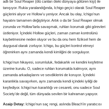
adlı bir Soul Reaper (ölü canları öteki dünyaya götüren kişi) ile
tanışıyor. Rukia yaralandığında, Ichigo geçici olarak Soul Reaper
güçlerini alıyor ve Hollow'u yeniyor. Ancak bu olay, Ichigo'nun
hayatını tamamen değiştiriyor. Artık o da bir Soul Reaper olmak
zorunda ve Hollow'larla savaşmak, ruhları korumak gibi görevleri
üstleniyor. İçindeki Hollow güçleri, zaman zaman kontrolünü
kaybetmesine neden oluyor ve bu da onu hem fiziksel hem de
duygusal olarak zorluyor. Ichigo, bu güçleri kontrol etmeyi
öğrenirken aynı zamanda kendi kimliğini de sorguluyor.
Ichigo'nun hikayesi, sorumluluk, fedakarlık ve kendini keşfetme
üzerine kurulu. O, sadece ruhları korumakla kalmıyor, aynı
zamanda arkadaşlarını ve sevdiklerini de koruyor. İçindeki
karanlıkla savaşırken, aynı zamanda kendi içindeki iyiliği de
keşfediyor. Ichigo'nun kararlılığı ve cesareti, onu sadece Soul
Society'de değil, tüm dünyada sevilen bir kahraman yapıyor.
Acaip Detay:
Ichigo'nun saç rengi, aslında Bleach'in yaratıcısı