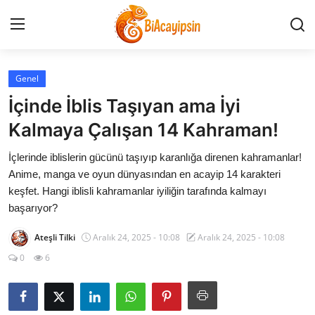
Genel
Anasayfa
İçinde İblis Taşıyan ama İyi
İletişim
Kalmaya Çalışan 14 Kahraman!
İçlerinde iblislerin gücünü taşıyıp karanlığa direnen kahramanlar!
Genel
Anime, manga ve oyun dünyasından en acayip 14 karakteri
keşfet. Hangi iblisli kahramanlar iyiliğin tarafında kalmayı
Anime Önerileri
başarıyor?
Kore Dünyası
Ateşli Tilki
Aralık 24, 2025 - 10:08
Aralık 24, 2025 - 10:08
0
6
Anime Karakterleri
Anime