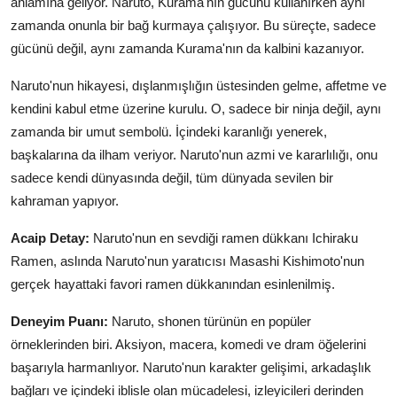
anlamına geliyor. Naruto, Kurama'nın gücünü kullanırken aynı
zamanda onunla bir bağ kurmaya çalışıyor. Bu süreçte, sadece
gücünü değil, aynı zamanda Kurama'nın da kalbini kazanıyor.
Naruto'nun hikayesi, dışlanmışlığın üstesinden gelme, affetme ve
kendini kabul etme üzerine kurulu. O, sadece bir ninja değil, aynı
zamanda bir umut sembolü. İçindeki karanlığı yenerek,
başkalarına da ilham veriyor. Naruto'nun azmi ve kararlılığı, onu
sadece kendi dünyasında değil, tüm dünyada sevilen bir
kahraman yapıyor.
Acaip Detay:
Naruto'nun en sevdiği ramen dükkanı Ichiraku
Ramen, aslında Naruto'nun yaratıcısı Masashi Kishimoto'nun
gerçek hayattaki favori ramen dükkanından esinlenilmiş.
Deneyim Puanı:
Naruto, shonen türünün en popüler
örneklerinden biri. Aksiyon, macera, komedi ve dram öğelerini
başarıyla harmanlıyor. Naruto'nun karakter gelişimi, arkadaşlık
bağları ve içindeki iblisle olan mücadelesi, izleyicileri derinden