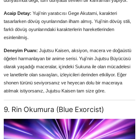
dünyasında değil, tüm dünyada sevilen bir kahraman yapıyor.
Acaip Detay:
Yuji'nin yaratıcısı Gege Akutami, karakteri
tasarlarken dövüş oyunlarından ilham almış. Yuji'nin dövüş stili,
farklı dövüş oyunlarındaki karakterlerin hareketlerinden
esinlenilmiş.
Deneyim Puanı:
Jujutsu Kaisen, aksiyon, macera ve doğaüstü
öğeleri harmanlayan bir anime serisi. Yuji'nin Jujutsu Büyücüsü
olarak yaşadığı maceralar, içindeki Sukuna ile olan mücadelesi
ve lanetlerle olan savaşları, izleyicileri derinden etkiliyor. Eğer
shonen türünü seviyorsanız ve heyecan dolu bir maceraya
atılmak istiyorsanız, Jujutsu Kaisen tam size göre.
9. Rin Okumura (Blue Exorcist)