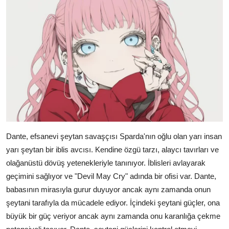
Dante, efsanevi şeytan savaşçısı Sparda'nın oğlu olan yarı insan
yarı şeytan bir iblis avcısı. Kendine özgü tarzı, alaycı tavırları ve
olağanüstü dövüş yetenekleriyle tanınıyor. İblisleri avlayarak
geçimini sağlıyor ve "Devil May Cry" adında bir ofisi var. Dante,
babasının mirasıyla gurur duyuyor ancak aynı zamanda onun
şeytani tarafıyla da mücadele ediyor. İçindeki şeytani güçler, ona
büyük bir güç veriyor ancak aynı zamanda onu karanlığa çekme