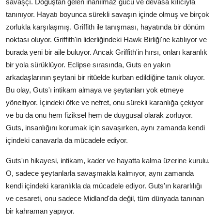
savaşçı. Doğuştan gelen inanılmaz gücü ve devasa kılıcıyla
tanınıyor. Hayatı boyunca sürekli savaşın içinde olmuş ve birçok
zorlukla karşılaşmış. Griffith ile tanışması, hayatında bir dönüm
noktası oluyor. Griffith'in liderliğindeki Hawk Birliği'ne katılıyor ve
burada yeni bir aile buluyor. Ancak Griffith'in hırsı, onları karanlık
bir yola sürüklüyor. Eclipse sırasında, Guts en yakın
arkadaşlarının şeytani bir ritüelde kurban edildiğine tanık oluyor.
Bu olay, Guts'ı intikam almaya ve şeytanları yok etmeye
yöneltiyor. İçindeki öfke ve nefret, onu sürekli karanlığa çekiyor
ve bu da onu hem fiziksel hem de duygusal olarak zorluyor.
Guts, insanlığını korumak için savaşırken, aynı zamanda kendi
içindeki canavarla da mücadele ediyor.
Guts'ın hikayesi, intikam, kader ve hayatta kalma üzerine kurulu.
O, sadece şeytanlarla savaşmakla kalmıyor, aynı zamanda
kendi içindeki karanlıkla da mücadele ediyor. Guts'ın kararlılığı
ve cesareti, onu sadece Midland'da değil, tüm dünyada tanınan
bir kahraman yapıyor.