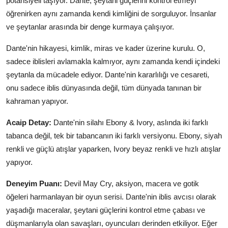
potansiyeli taşıyor. Dante, şeytani güçlerini kontrol etmeyi
öğrenirken aynı zamanda kendi kimliğini de sorguluyor. İnsanlar
ve şeytanlar arasında bir denge kurmaya çalışıyor.
Dante'nin hikayesi, kimlik, miras ve kader üzerine kurulu. O,
sadece iblisleri avlamakla kalmıyor, aynı zamanda kendi içindeki
şeytanla da mücadele ediyor. Dante'nin kararlılığı ve cesareti,
onu sadece iblis dünyasında değil, tüm dünyada tanınan bir
kahraman yapıyor.
Acaip Detay:
Dante'nin silahı Ebony & Ivory, aslında iki farklı
tabanca değil, tek bir tabancanın iki farklı versiyonu. Ebony, siyah
renkli ve güçlü atışlar yaparken, Ivory beyaz renkli ve hızlı atışlar
yapıyor.
Deneyim Puanı:
Devil May Cry, aksiyon, macera ve gotik
öğeleri harmanlayan bir oyun serisi. Dante'nin iblis avcısı olarak
yaşadığı maceralar, şeytani güçlerini kontrol etme çabası ve
düşmanlarıyla olan savaşları, oyuncuları derinden etkiliyor. Eğer