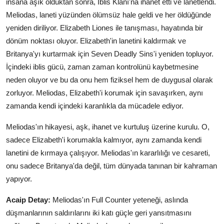
insana aşık olduktan sonra, İblis Klanı'na ihanet etti ve lanetlendi.
Meliodas, laneti yüzünden ölümsüz hale geldi ve her öldüğünde
yeniden diriliyor. Elizabeth Liones ile tanışması, hayatında bir
dönüm noktası oluyor. Elizabeth'in lanetini kaldırmak ve
Britanya'yı kurtarmak için Seven Deadly Sins'i yeniden topluyor.
İçindeki iblis gücü, zaman zaman kontrolünü kaybetmesine
neden oluyor ve bu da onu hem fiziksel hem de duygusal olarak
zorluyor. Meliodas, Elizabeth'i korumak için savaşırken, aynı
zamanda kendi içindeki karanlıkla da mücadele ediyor.
Meliodas'ın hikayesi, aşk, ihanet ve kurtuluş üzerine kurulu. O,
sadece Elizabeth'i korumakla kalmıyor, aynı zamanda kendi
lanetini de kırmaya çalışıyor. Meliodas'ın kararlılığı ve cesareti,
onu sadece Britanya'da değil, tüm dünyada tanınan bir kahraman
yapıyor.
Acaip Detay:
Meliodas'ın Full Counter yeteneği, aslında
düşmanlarının saldırılarını iki katı güçle geri yansıtmasını