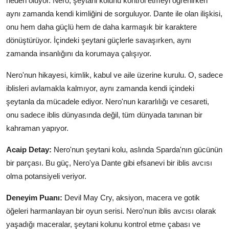
neden oluyor. Nero, şeytani kolunu kontrol etmeyi öğrenirken
aynı zamanda kendi kimliğini de sorguluyor. Dante ile olan ilişkisi,
onu hem daha güçlü hem de daha karmaşık bir karaktere
dönüştürüyor. İçindeki şeytani güçlerle savaşırken, aynı
zamanda insanlığını da korumaya çalışıyor.
Nero'nun hikayesi, kimlik, kabul ve aile üzerine kurulu. O, sadece
iblisleri avlamakla kalmıyor, aynı zamanda kendi içindeki
şeytanla da mücadele ediyor. Nero'nun kararlılığı ve cesareti,
onu sadece iblis dünyasında değil, tüm dünyada tanınan bir
kahraman yapıyor.
Acaip Detay:
Nero'nun şeytani kolu, aslında Sparda'nın gücünün
bir parçası. Bu güç, Nero'ya Dante gibi efsanevi bir iblis avcısı
olma potansiyeli veriyor.
Deneyim Puanı:
Devil May Cry, aksiyon, macera ve gotik
öğeleri harmanlayan bir oyun serisi. Nero'nun iblis avcısı olarak
yaşadığı maceralar, şeytani kolunu kontrol etme çabası ve