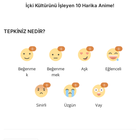
İçki Kültürünü İşleyen 10 Harika Anime!
TEPKINIZ NEDIR?
0
0
0
0
Beğenme
Beğenme
Aşk
Eğlenceli
k
mek
0
0
0
Sinirli
Üzgün
Vay