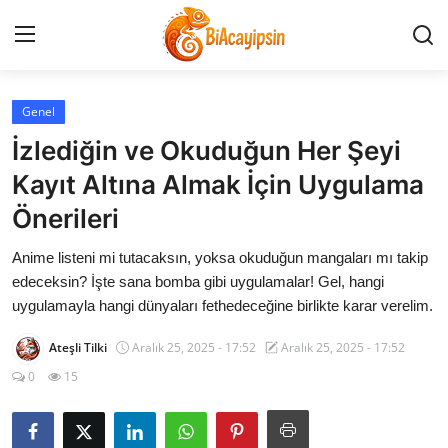
Genel
Anasayfa
İzlediğin ve Okuduğun Her Şeyi
İletişim
Kayıt Altına Almak İçin Uygulama
Önerileri
Genel
Anime listeni mi tutacaksın, yoksa okuduğun mangaları mı takip
Anime Önerileri
edeceksin? İşte sana bomba gibi uygulamalar! Gel, hangi
uygulamayla hangi dünyaları fethedeceğine birlikte karar verelim.
Kore Dünyası
Ateşli Tilki
Aralık 25, 2025 - 17:52
Aralık 25, 2025 - 17:52
Anime Karakterleri
0
15
Anime