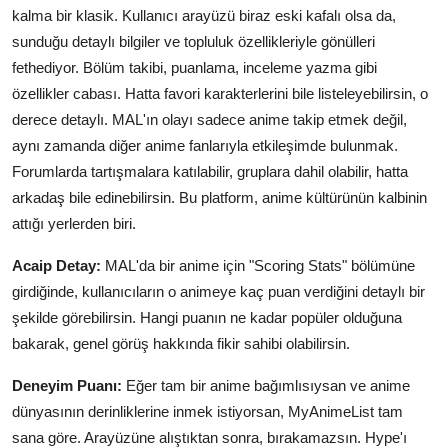
kalma bir klasik. Kullanıcı arayüzü biraz eski kafalı olsa da,
sunduğu detaylı bilgiler ve topluluk özellikleriyle gönülleri
fethediyor. Bölüm takibi, puanlama, inceleme yazma gibi
özellikler cabası. Hatta favori karakterlerini bile listeleyebilirsin, o
derece detaylı. MAL'ın olayı sadece anime takip etmek değil,
aynı zamanda diğer anime fanlarıyla etkileşimde bulunmak.
Forumlarda tartışmalara katılabilir, gruplara dahil olabilir, hatta
arkadaş bile edinebilirsin. Bu platform, anime kültürünün kalbinin
attığı yerlerden biri.
Acaip Detay:
MAL'da bir anime için "Scoring Stats" bölümüne
girdiğinde, kullanıcıların o animeye kaç puan verdiğini detaylı bir
şekilde görebilirsin. Hangi puanın ne kadar popüler olduğuna
bakarak, genel görüş hakkında fikir sahibi olabilirsin.
Deneyim Puanı:
Eğer tam bir anime bağımlısıysan ve anime
dünyasının derinliklerine inmek istiyorsan, MyAnimeList tam
sana göre. Arayüzüne alıştıktan sonra, bırakamazsın. Hype'ı