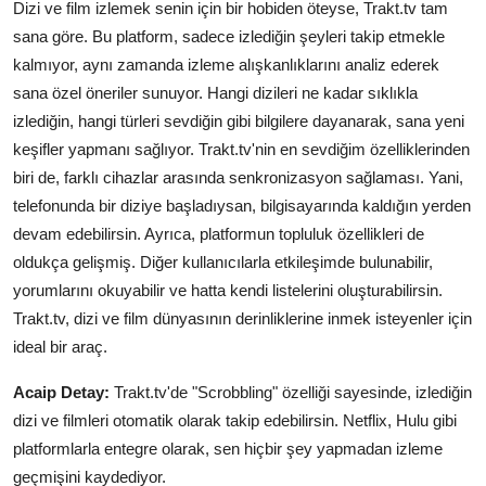
Dizi ve film izlemek senin için bir hobiden öteyse, Trakt.tv tam
sana göre. Bu platform, sadece izlediğin şeyleri takip etmekle
kalmıyor, aynı zamanda izleme alışkanlıklarını analiz ederek
sana özel öneriler sunuyor. Hangi dizileri ne kadar sıklıkla
izlediğin, hangi türleri sevdiğin gibi bilgilere dayanarak, sana yeni
keşifler yapmanı sağlıyor. Trakt.tv'nin en sevdiğim özelliklerinden
biri de, farklı cihazlar arasında senkronizasyon sağlaması. Yani,
telefonunda bir diziye başladıysan, bilgisayarında kaldığın yerden
devam edebilirsin. Ayrıca, platformun topluluk özellikleri de
oldukça gelişmiş. Diğer kullanıcılarla etkileşimde bulunabilir,
yorumlarını okuyabilir ve hatta kendi listelerini oluşturabilirsin.
Trakt.tv, dizi ve film dünyasının derinliklerine inmek isteyenler için
ideal bir araç.
Acaip Detay:
Trakt.tv'de "Scrobbling" özelliği sayesinde, izlediğin
dizi ve filmleri otomatik olarak takip edebilirsin. Netflix, Hulu gibi
platformlarla entegre olarak, sen hiçbir şey yapmadan izleme
geçmişini kaydediyor.