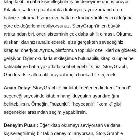
kitap takibini daha kişiselleştirilmiş bir deneyime dönüştürüyor.
Kitapları sadece puanlamakla kalmıyor, aynı zamanda ruh
halinize, okuma hızınıza ve hatta ne kadar sürükleyici olduğuna
göre de değerlendirebiliyorsunuz. StoryGraph'in en büyük
artılarından biri, öneri sisteminin çok daha akıllı olması. Okuma
alışkanlıklarınızı analiz ederek, size gerçekten seveceğiniz
kitapları öneriyor. Ayrıca, platformun topluluk özellikleri de giderek
gelişiyor. Diğer okurlarla etkileşimde bulunabilir, kitap kulüplerine
katılabilir ve hatta yazarlarla sohbet edebilirsiniz. StoryGraph,
Goodreads'e alternatif arayanlar için harika bir seçenek.
Acaip Detay:
StoryGraph'te bir kitabı değerlendirirken, "mood"
seçeneği sayesinde kitabın hangi duyguları uyandırdığını
belirtebilirsin. Örneğin, "hüzünlü", "heyecanlı", "komik" gibi
seçenekler arasından seçim yapabilirsin.
Deneyim Puanı:
Eğer kitap okumayı seviyorsan ve daha
kişiselleştirilmiş bir takip deneyimi arıyorsan, StoryGraph'e