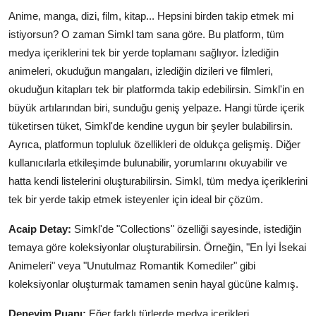
Anime, manga, dizi, film, kitap... Hepsini birden takip etmek mi
istiyorsun? O zaman Simkl tam sana göre. Bu platform, tüm
medya içeriklerini tek bir yerde toplamanı sağlıyor. İzlediğin
animeleri, okuduğun mangaları, izlediğin dizileri ve filmleri,
okuduğun kitapları tek bir platformda takip edebilirsin. Simkl'in en
büyük artılarından biri, sunduğu geniş yelpaze. Hangi türde içerik
tüketirsen tüket, Simkl'de kendine uygun bir şeyler bulabilirsin.
Ayrıca, platformun topluluk özellikleri de oldukça gelişmiş. Diğer
kullanıcılarla etkileşimde bulunabilir, yorumlarını okuyabilir ve
hatta kendi listelerini oluşturabilirsin. Simkl, tüm medya içeriklerini
tek bir yerde takip etmek isteyenler için ideal bir çözüm.
Acaip Detay:
Simkl'de "Collections" özelliği sayesinde, istediğin
temaya göre koleksiyonlar oluşturabilirsin. Örneğin, "En İyi İsekai
Animeleri" veya "Unutulmaz Romantik Komediler" gibi
koleksiyonlar oluşturmak tamamen senin hayal gücüne kalmış.
Deneyim Puanı:
Eğer farklı türlerde medya içerikleri