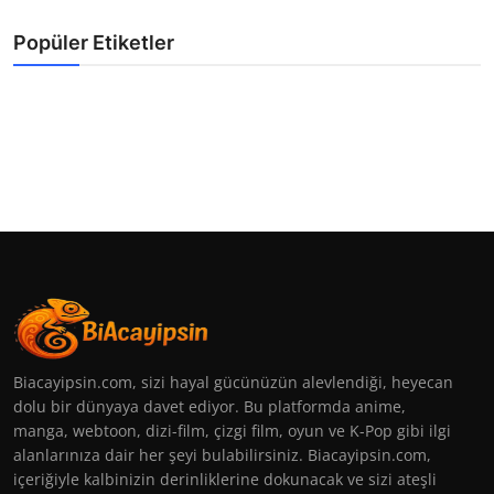
Popüler Etiketler
Biacayipsin.com, sizi hayal gücünüzün alevlendiği, heyecan
dolu bir dünyaya davet ediyor. Bu platformda anime,
manga, webtoon, dizi-film, çizgi film, oyun ve K-Pop gibi ilgi
alanlarınıza dair her şeyi bulabilirsiniz. Biacayipsin.com,
içeriğiyle kalbinizin derinliklerine dokunacak ve sizi ateşli