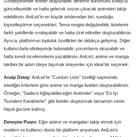
Özelleştirilebilir listeler oluşturabilir, ilerleme durumunu kolayca
güncelleyebilir ve hatta gelecek sezon çıkacak animeleri takip
edebilirsin. AniList'in en büyük artılarından biri, sunduğu
kişiselleştirme seçenekleri. Tema rengini değiştirebilir, listelerini
farklı şekillerde sıralayabilir ve hatta özel etiketler oluşturabilirsin.
Ayrıca, platformun topluluk özellikleri de oldukça gelişmiş. Diğer
kullanıcılarla etkileşimde bulunabilir, yorumlarını okuyabilir ve
hatta kendi incelemelerini yazabilirsin. AniList, anime ve manga
takibini bir adım öteye taşımak isteyenler için ideal bir seçenek.
Acaip Detay:
AniList'te "Custom Lists" özelliği sayesinde,
istediğin kriterlere göre anime ve manga listeleri oluşturabilirsin.
Örneğin, "Sadece Ağlayabileceğim Animeler" veya "En İyi
Tsundere Karakterler" gibi listeler oluşturmak tamamen senin
hayal gücüne kalmış.
Deneyim Puanı:
Eğer anime ve mangaları takip etmek için
modern ve kullanıcı dostu bir platform arıyorsan, AniList'e