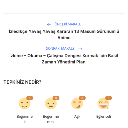
ÖNCEKI MAKALE
İzledikçe Yavaş Yavaş Kararan 13 Masum Görünümlü
Anime
SONRAKI MAKALE
İzleme – Okuma – Çalışma Dengesi Kurmak İçin Basit
Zaman Yönetimi Planı
TEPKINIZ NEDIR?
0
0
0
0
Beğenme
Beğenme
Aşk
Eğlenceli
k
mek