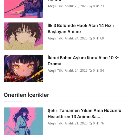
Ateşli Tilki
Aralık 25, 2025
0
73
İlk 3 Bölümde Hook Atan 14 Hızlı
Başlayan Anime
Ateşli Tilki
Aralık 24, 2025
0
69
İkinci Bahar Aşkını Konu Alan 10 K-
Drama
Ateşli Tilki
Aralık 24, 2025
0
54
Önerilen İçerikler
Şehri Tamamen Yıkan Ama Hüzünlü
Hissettiren 13 Anime Sa...
Ateşli Tilki
Aralık 21, 2025
0
76